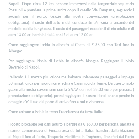
Napoli. Dopo circa 12 km occorre immettersi nella tangenziale seguendo
Pozzuoli e prendere la prima uscita dopo il casello Via Campana, seguendo i
segnali per il porto. Grazie alla nostra convenzione (prenotazione
obbligatoria), il costo dell'auto e del conducente a/r varia a secondo del
modello e della lunghezza. Il costo dei passeggeri eccedenti di età adulta è di
euro 13.00 ar, bambini dai 4 anni è di euro 12.00 ar.
Come raggiungere Ischia in aliscafo al Costo di € 35,00 con Taxi fino in
Albergo:
Per raggiungere l’isola di Ischia in aliscafo bisogna Raggiugere il Molo
Beverello di Napoli.
L’aliscafo è il mezzo più veloce ma imbarca solamente passeggeri e impiega
50 minuti circa per raggiungere Ischia e Casamicciola Terme. Da questo molo
grazie alla nostra covenzione con la SNAV, con soli 35.00 euro per persona (
prenotazione obbligatoria), potrai raggiugere il nostro Hotel anche perchè in
omaggio c'e' il taxi dal porto di arrivo fino a noi e viceversa.
Come arrivare a Ischia in treno Frecciarossa da tutta Italia:
Il costo procapite per ogni adulto è partire da € 160,00 per persona, andata e
ritorno, comprensivo di Frecciarossa da tutta Italia. Transfert dalla Stazione
di Napoli fino al Porto, Trasporto Marittimo in Traghetto, Transfert dal Porto