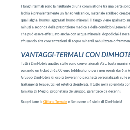
I fanghi termali sono la risultante di una commistione tra una parte solid
Ischia è prevalentemente un fango vulcanico, materiale argilloso creatos
quali alghe, humus, aggregati humo-minerali. Il fango viene spalmato sull
minuti a seconda della prescrizione medica e delle condizioni generali d
che può essere effettuato anche con acqua minerale; dopodiché è necessar
sfruttando alte concentrazioni di acque minerali nebulizzate o frammentat
VANTAGGI-TERMALI CON DIMHOT
Tutti i DimHotels quattro stelle sono convenzionati ASL, basta munirsi d
pagando un ticket di 65,00 euro (obbligatorio per i non esenti dai 6 ai 6
Gruppo DimHotels gli ospiti troveranno pacchetti personalizzati sulle p
trattamenti terapeutici ed estetici desiderati. Il tutto nella splendida c
famiglia Di Meglio, proprietaria del gruppo, garantisce da decenni.
Scopri tutte le
Offerte Termale
e Benessere a 4 stelle di DimHotels!