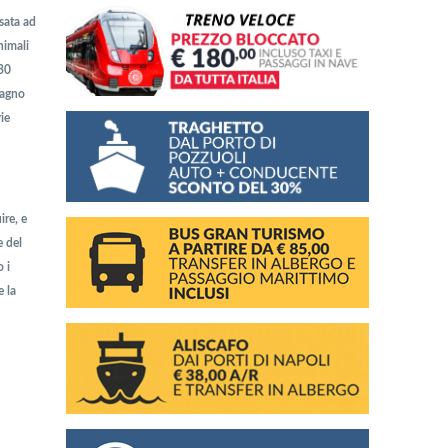
usata ad
nimali
 30
bagno
ie
ire, e
e del
 i
e la