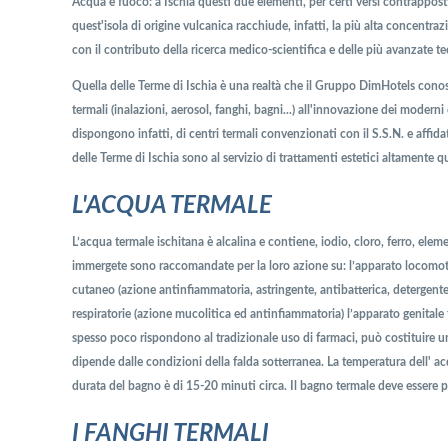
Acqua e fuoco: a Ischia questi due elementi, per certi versi contrappost
quest'isola di origine vulcanica racchiude, infatti, la più alta concentra
con il contributo della ricerca medico-scientifica e delle più avanzate te
Quella delle Terme di Ischia è una realtà che il Gruppo DimHotels conosc
termali (inalazioni, aerosol, fanghi, bagni...) all'innovazione dei moderni 
dispongono infatti, di centri termali convenzionati con il S.S.N. e affidat
delle Terme di Ischia sono al servizio di trattamenti estetici altamente 
L'ACQUA TERMALE
L’acqua termale ischitana è alcalina e contiene, iodio, cloro, ferro, eleme
immergete sono raccomandate per la loro azione su: l’apparato locomoto
cutaneo (azione antinfiammatoria, astringente, antibatterica, detergente e
respiratorie (azione mucolitica ed antinfiammatoria) l’apparato genital
spesso poco rispondono al tradizionale uso di farmaci, può costituire una
dipende dalle condizioni della falda sotterranea. La temperatura dell' ac
durata del bagno è di 15-20 minuti circa. Il bagno termale deve essere p
I FANGHI TERMALI