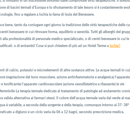
i, si fondano in un inscindibile binomio dalle comprovate virtù terapeutiche. Il sottos
zione di bacini termali d'Europa e lo sfruttamento di tale tesoro si è costantemente evo
cnologie, fino a regalare a Ischia la fama di Isola del Benessere.
e bene, tanto da coniugare ogni giorno la tradizione delle virtù terapeutiche delle cu
centri benessere in cui ritrovare forma, equilibrio e serenità. Tutti gli alberghi del grup
i alla professionalità di personale medico specializzato, o di centri benessere in cui le 
qualificati. o di entrambi! Cosa si può chiedere di più ad un Hotel Terme a
Ischia?
nti di calcio, potassici e microelementi di altre sostanze attive. Le acque termali in cui
re (regolazione del tono muscolare, azione antinfiammatoria e analgesica) l’apparat
 tonificante) l’apparato cardiovascolare (azione vasodilatatrice e rilassante) le vie
e femminile La terapia termale dedicata al trattamento di patologie ad andamento croni
 valida alternativa ai farmaci stessi. Il colore dell’acqua termale varia dal verde al ma
qua è variabile, a seconda della sorgente e della terapia, comunque intorno ai 37- 38° 
raticato a digiuno e un ciclo varia da 06 a 12 bagni, secondo prescrizione medica.