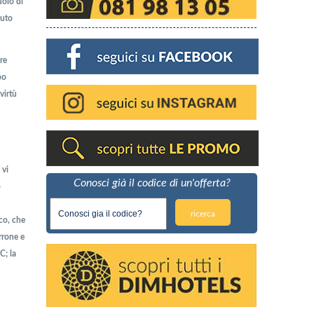
uolo di
luto
re
po
virtù
 vi
Conosci già il codice di un'offerta?
o
ricerca
co, che
rrone e
C; la