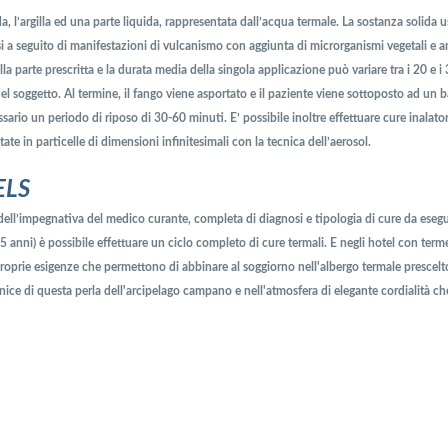
a, l’argilla ed una parte liquida, rappresentata dall’acqua termale. La sostanza solida 
i a seguito di manifestazioni di vulcanismo con aggiunta di microrganismi vegetali e a
a parte prescritta e la durata media della singola applicazione può variare tra i 20 e i
el soggetto. Al termine, il fango viene asportato e il paziente viene sottoposto ad un 
io un periodo di riposo di 30-60 minuti. E’ possibile inoltre effettuare cure inalator
e in particelle di dimensioni infinitesimali con la tecnica dell’aerosol.
ELS
ell’impegnativa del medico curante, completa di diagnosi e tipologia di cure da esegu
5 anni) è possibile effettuare un ciclo completo di cure termali. E negli hotel con term
roprie esigenze che permettono di abbinare al soggiorno nell'albergo termale prescelto
ornice di questa perla dell'arcipelago campano e nell'atmosfera di elegante cordialità ch