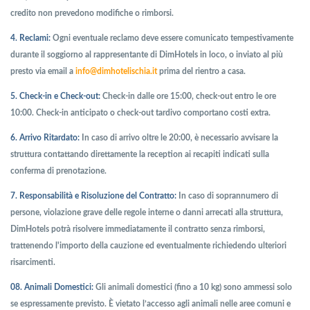
credito non prevedono modifiche o rimborsi.
4. Reclami:
Ogni eventuale reclamo deve essere comunicato tempestivamente
durante il soggiorno al rappresentante di DimHotels in loco, o inviato al più
presto via email a
info@dimhotelischia.it
prima del rientro a casa.
5. Check-in e Check-out:
Check-in dalle ore 15:00, check-out entro le ore
10:00. Check-in anticipato o check-out tardivo comportano costi extra.
6. Arrivo Ritardato:
In caso di arrivo oltre le 20:00, è necessario avvisare la
struttura contattando direttamente la reception ai recapiti indicati sulla
conferma di prenotazione.
7. Responsabilità e Risoluzione del Contratto:
In caso di soprannumero di
persone, violazione grave delle regole interne o danni arrecati alla struttura,
DimHotels potrà risolvere immediatamente il contratto senza rimborsi,
trattenendo l'importo della cauzione ed eventualmente richiedendo ulteriori
risarcimenti.
08. Animali Domestici:
Gli animali domestici (fino a 10 kg) sono ammessi solo
se espressamente previsto. È vietato l’accesso agli animali nelle aree comuni e