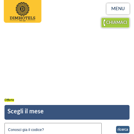
MENU
CHIAMACI
Offerte
Scegli il mese
ricerca