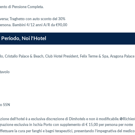
mento di Pensione Completa.
ceversa; Traghetto con auto sconto del 30%
 persona. Bambini 4/12 anni A/R da €90,00
 Periodo, Noi l'Hotel
, Cristallo Palace & Beach, Club Hotel President, Felix Terme & Spa, Aragona Palac
 tavolo
to SSN
azione dell’hotel è a esclusiva discrezione di Dimhotels e non è modificabile.🚫Richies
egnazione esclusiva in Ischia Porto con supplemento di € 15,00 per persona per notte
effettuare la cura per fanghi e bagni terapeutici, presentando l’impegnativa del medico