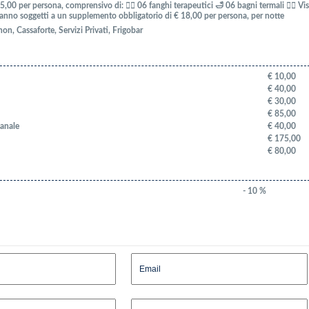
0 per persona, comprensivo di: 💆‍♀️ 06 fanghi terapeutici 🛁 06 bagni termali 👨‍⚕️ Vis
aranno soggetti a un supplemento obbligatorio di € 18,00 per persona, per notte
n, Cassaforte, Servizi Privati, Frigobar
€ 10,00
€ 40,00
€ 30,00
€ 85,00
manale
€ 40,00
€ 175,00
€ 80,00
- 10 %