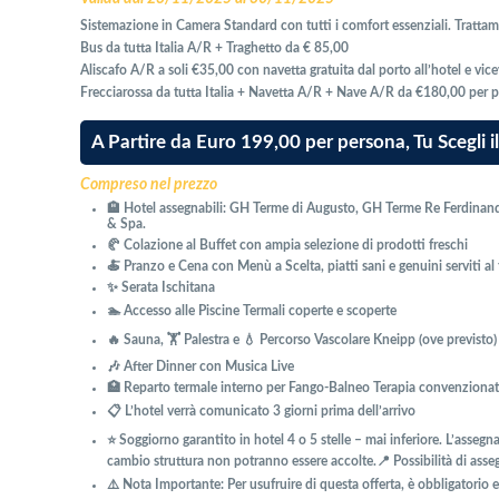
Sistemazione in Camera Standard con tutti i comfort essenziali. Tratta
Bus da tutta Italia A/R + Traghetto da € 85,00
Aliscafo A/R a soli €35,00 con navetta gratuita dal porto all’hotel e vi
Frecciarossa da tutta Italia + Navetta A/R + Nave A/R da €180,00 per
A Partire da Euro 199,00 per persona, Tu Scegli il
Compreso nel prezzo
🏨 Hotel assegnabili: GH Terme di Augusto, GH Terme Re Ferdinando
& Spa.
🥐 Colazione al Buffet con ampia selezione di prodotti freschi
🍝 Pranzo e Cena con Menù a Scelta, piatti sani e genuini serviti al
✨ Serata Ischitana
🏊 Accesso alle Piscine Termali coperte e scoperte
🔥 Sauna, 🏋️ Palestra e 💧 Percorso Vascolare Kneipp (ove previsto)
🎶 After Dinner con Musica Live
🏥 Reparto termale interno per Fango-Balneo Terapia convenziona
📋 L’hotel verrà comunicato 3 giorni prima dell’arrivo
⭐ Soggiorno garantito in hotel 4 o 5 stelle – mai inferiore. L’assegn
cambio struttura non potranno essere accolte.📍 Possibilità di ass
⚠️ Nota Importante: Per usufruire di questa offerta, è obbligatorio 